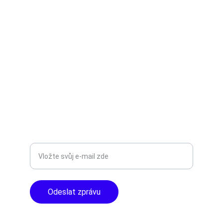
TNT Studio
Objevte špičkové audio vybavení pro vás.
AUDIO - KARAOKE 
info@tntaudio.cz
+420777588999
Libušská 400 - Praha, 142 00
TOP KVALITA
Zadejte svůj e-mail
Odeslat zprávu