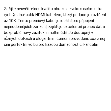
Zažijte neuvěřitelnou kvalitu obrazu a zvuku s naším ultra
rychlým Inakustik HDMI kabelem, který podporuje rozlišení
až 10K. Tento prémiový kabel je ideální pro připojení
nejmodernějších zařízení, zajišťuje excelentní přenos dat a
bezproblémový zážitek z multimédií. Je dostupný v
různých délkách a elegantním černém provedení, což z něj
činí perfektní volbu pro každou domácnost či kancelář.
TNT Studio
Objevte špičkové audio vybavení pro vás.
AUDIO - KARAOKE 
info@tntaudio.cz