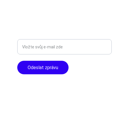
+420777588999
Libušská 400 - Praha, 142 00
TOP KVALITA
Zadejte svůj e-mail
Odeslat zprávu