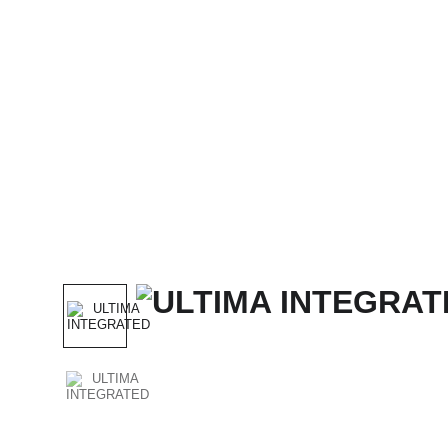
Domů
Celý Obchod
McIntosh
SONUS FABE
CABAS