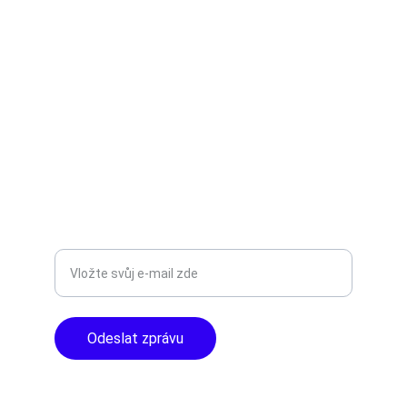
TNT Studio
Objevte špičkové audio vybavení pro vás.
AUDIO - KARAOKE 
info@tntaudio.cz
+420777588999
Libušská 400 - Praha, 142 00
TOP KVALITA
Zadejte svůj e-mail
Odeslat zprávu