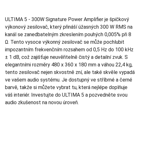
ULTIMA 5 - 300W Signature Power Amplifier je špičkový
výkonový zesilovač, který přináší úžasných 300 W RMS na
kanál se zanedbatelným zkreslením pouhých 0,005% při 8
Ω. Tento vysoce výkonný zesilovač se může pochlubit
impozantním frekvenčním rozsahem od 0,5 Hz do 100 kHz
± 1 dB, což zajišťuje neuvěřitelně čistý a detailní zvuk. S
elegantními rozměry 480 x 360 x 180 mm a váhou 22,4 kg,
tento zesilovač nejen skvostně zní, ale také skvěle vypadá
ve vašem audio systému. Je dostupný ve stříbrné a černé
barvě, takže si můžete vybrat tu, která nejlépe doplňuje
váš interiér. Investujte do ULTIMA 5 a pozvedněte svou
audio zkušenost na novou úroveň.