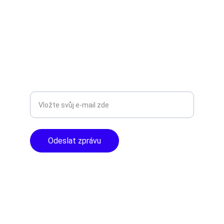
AUDIO - KARAOKE 
info@tntaudio.cz
+420777588999
Libušská 400 - Praha, 142 00
TOP KVALITA
Zadejte svůj e-mail
Odeslat zprávu