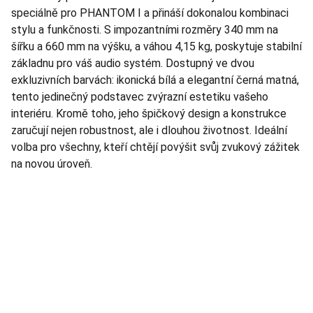
speciálně pro PHANTOM I a přináší dokonalou kombinaci
stylu a funkčnosti. S impozantními rozměry 340 mm na
šířku a 660 mm na výšku, a váhou 4,15 kg, poskytuje stabilní
základnu pro váš audio systém. Dostupný ve dvou
exkluzivních barvách: ikonická bílá a elegantní černá matná,
tento jedinečný podstavec zvýrazní estetiku vašeho
interiéru. Kromě toho, jeho špičkový design a konstrukce
zaručují nejen robustnost, ale i dlouhou životnost. Ideální
volba pro všechny, kteří chtějí povýšit svůj zvukový zážitek
na novou úroveň.
TNT Studio
Objevte špičkové audio vybavení pro vás.