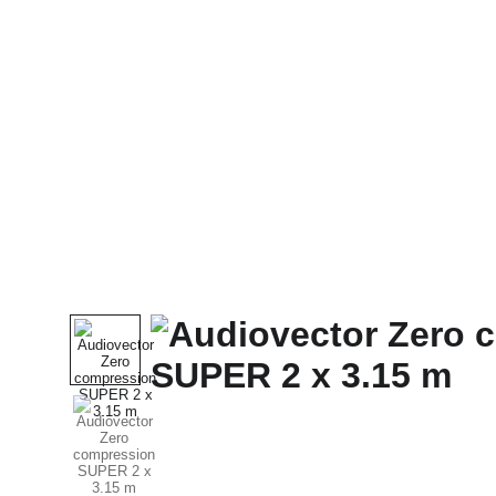
Domů
Celý Obchod
McIntosh
SONUS FABE
CABAS