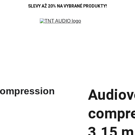
SLEVY AŽ 20% NA VYBRANÉ PRODUKTY!
R
DENON
B&W
HIFI ROSE
KOSS
MARANTZ
POLK A
SE
CAMBRIDGE
CARDAS
CHORD
DEVIALET
MONITOR AUDIO
Blo
Audiov
compre
3.15 m