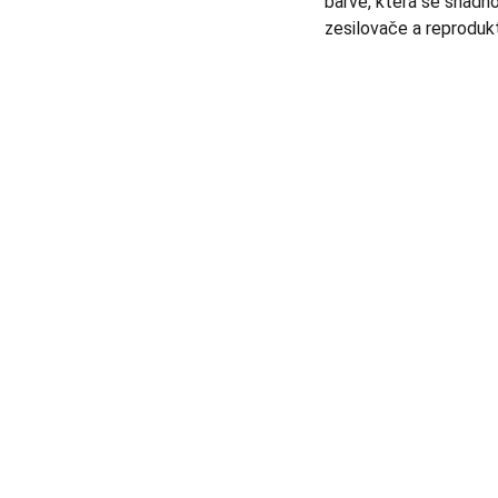
barvě, která se snadno
zesilovače a reprodukt
AUDIO - KARAOKE 
+420777588999
Libušská 400 - Praha, 142 00
info@tntaudio.cz