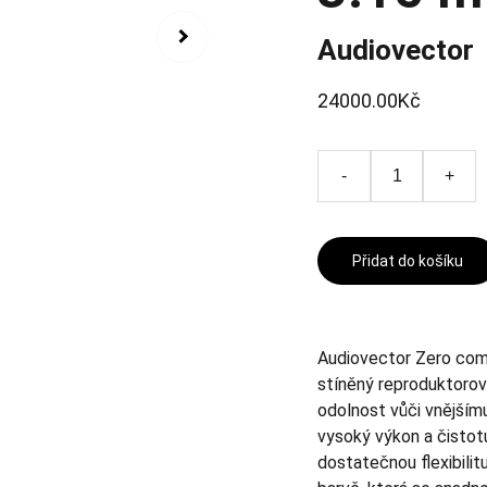
Audiovector
24000.00Kč
-
+
Přidat do košíku
Audiovector Zero com
stíněný reproduktorový
odolnost vůči vnějšímu 
vysoký výkon a čistotu
dostatečnou flexibilit