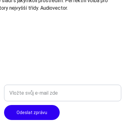
 sladí s jakýmkoli prostředím. Perfektní volba pro
ory nejvyšší třídy. Audiovector.
TOP KVALITA
Zadejte svůj e-mail
Odeslat zprávu