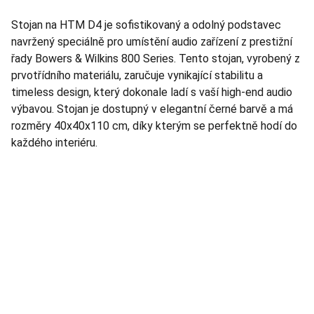
Stojan na HTM D4 je sofistikovaný a odolný podstavec
navržený speciálně pro umístění audio zařízení z prestižní
řady Bowers & Wilkins 800 Series. Tento stojan, vyrobený z
prvotřídního materiálu, zaručuje vynikající stabilitu a
timeless design, který dokonale ladí s vaší high-end audio
výbavou. Stojan je dostupný v elegantní černé barvě a má
rozměry 40x40x110 cm, díky kterým se perfektně hodí do
každého interiéru.
TNT Studio
Objevte špičkové audio vybavení pro vás.
AUDIO - KARAOKE 