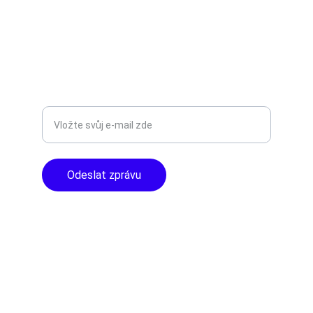
info@tntaudio.cz
+420777588999
Libušská 400 - Praha, 142 00
TOP KVALITA
Zadejte svůj e-mail
Odeslat zprávu