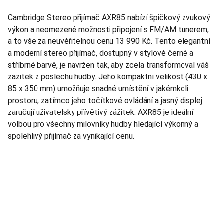
Cambridge Stereo přijímač AXR85 nabízí špičkový zvukový
výkon a neomezené možnosti připojení s FM/AM tunerem,
a to vše za neuvěřitelnou cenu 13 990 Kč. Tento elegantní
a moderní stereo přijímač, dostupný v stylové černé a
stříbrné barvě, je navržen tak, aby zcela transformoval váš
zážitek z poslechu hudby. Jeho kompaktní velikost (430 x
85 x 350 mm) umožňuje snadné umístění v jakémkoli
prostoru, zatímco jeho točítkové ovládání a jasný displej
zaručují uživatelsky přívětivý zážitek. AXR85 je ideální
volbou pro všechny milovníky hudby hledající výkonný a
spolehlivý přijímač za vynikající cenu.
TNT Studio