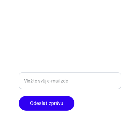
Objevte špičkové audio vybavení pro vás.
AUDIO - KARAOKE 
info@tntaudio.cz
+420777588999
Libušská 400 - Praha, 142 00
TOP KVALITA
Zadejte svůj e-mail
Odeslat zprávu