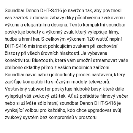
Soundbar Denon DHT-S416 je navržen tak, aby povznesl
váš zážitek z domácí zábavy díky působivému zvukovému
výkonu a elegantnímu designu. Tento kompaktní soundbar
poskytuje bohatý a výkonný zvuk, který vylepšuje filmy,
hudbu a hraní her. S celkovým výkonem 120 wattů naplní
DHT-S416 místnost pohlcujícím zvukem při zachování
čistoty při všech úrovních hlasitosti. Je vybavena
konektivitou Bluetooth, která vám umožní streamovat vaše
oblíbené skladby přímo z vašich mobilních zařízení.
Soundbar navíc nabízí jednoduchý proces nastavení, který
zajišťuje kompatibilitu s různými modely televizorů.
Vestavěný subwoofer poskytuje hluboké basy, které dále
vylepšují váš zvukový zážitek. Ať už pořádáte filmový večer
nebo si užíváte sólo hraní, soundbar Denon DHT-S416 je
vynikající volbou pro každého, kdo chce upgradovat svůj
zvukový systém bez kompromisů v prostoru.