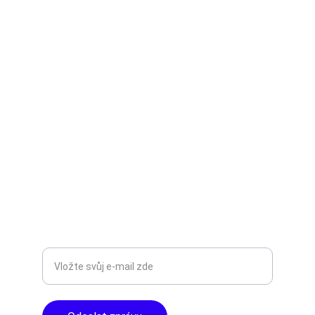
TNT Studio
Objevte špičkové audio vybavení pro vás.
AUDIO - KARAOKE 
info@tntaudio.cz
+420777588999
Libušská 400 - Praha, 142 00
TOP KVALITA
Zadejte svůj e-mail