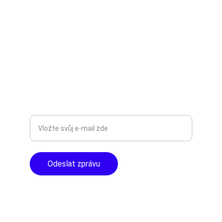
Objevte špičkové audio vybavení pro vás.
AUDIO - KARAOKE 
info@tntaudio.cz
+420777588999
Libušská 400 - Praha, 142 00
TOP KVALITA
Zadejte svůj e-mail
Odeslat zprávu