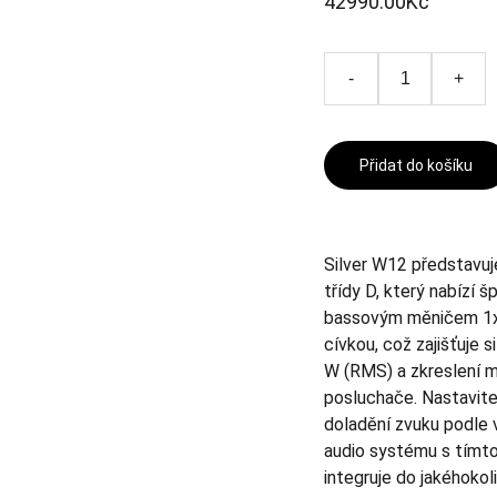
42990.00Kč
-
+
Přidat do košíku
Silver W12 představuj
třídy D, který nabízí
bassovým měničem 1x 1
cívkou, což zajišťuje 
W (RMS) a zkreslení m
posluchače. Nastavite
doladění zvuku podle 
audio systému s tímt
integruje do jakéhokoli