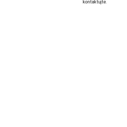
kontaktujte.
AUDIO - KARAOKE 
+420777588999
Libušská 400 - Praha, 142 00
info@tntaudio.cz