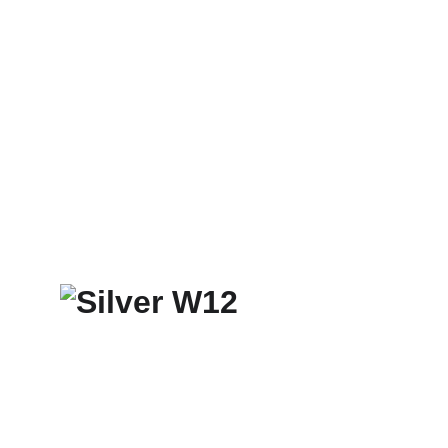
Domů
Celý Obchod
McIntosh
SONUS FABE
CABAS