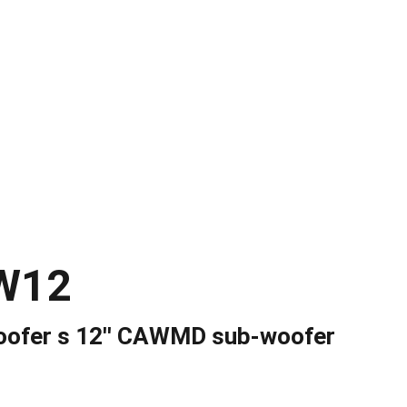
UDIO
INAKUSTIK
AUDIOVECTOR
gs
 W12
oofer s 12'' CAWMD sub-woofer