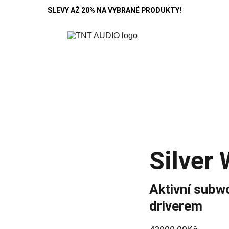
SLEVY AŽ 20% NA VYBRANÉ PRODUKTY!
R
DENON
B&W
HIFI ROSE
KOSS
MARANTZ
POLK A
SE
CAMBRIDGE
CARDAS
CHORD
DEVIALET
MONITOR AUDIO
Blo
Silver
Aktivní subw
driverem