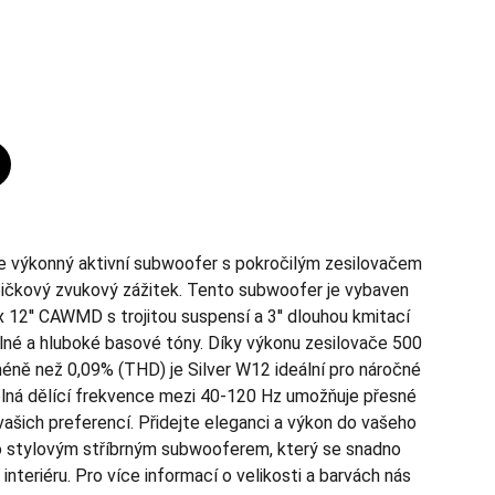
e výkonný aktivní subwoofer s pokročilým zesilovačem
 špičkový zvukový zážitek. Tento subwoofer je vybaven
2'' CAWMD s trojitou suspensí a 3'' dlouhou kmitací
silné a hluboké basové tóny. Díky výkonu zesilovače 500
éně než 0,09% (THD) je Silver W12 ideální pro náročné
lná dělící frekvence mezi 40-120 Hz umožňuje přesné
vašich preferencí. Přidejte eleganci a výkon do vašeho
o stylovým stříbrným subwooferem, který se snadno
 interiéru. Pro více informací o velikosti a barvách nás