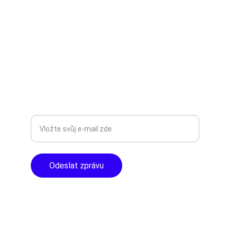
Objevte špičkové audio vybavení pro vás.
AUDIO - KARAOKE 
info@tntaudio.cz
+420777588999
Libušská 400 - Praha, 142 00
TOP KVALITA
Zadejte svůj e-mail
Odeslat zprávu