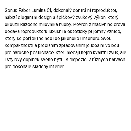
Sonus Faber Lumina CI, dokonalý centrální reproduktor,
nabízí elegantní design a špičkový zvukový výkon, který
okouzlí každého milovníka hudby. Povrch z masivního dřeva
dodává reproduktoru luxusní a esteticky příjemný vzhled,
který se perfektně hodí do jakéhokoli interiéru. Svou
kompaktností a precizním zpracováním je ideální volbou
pro náročné posluchače, kteří hledají nejen kvalitní zvuk, ale
i stylový doplněk svého bytu. K dispozici v různých barvách
pro dokonale sladěný interiér.
TNT Studio
Objevte špičkové audio vybavení pro vás.