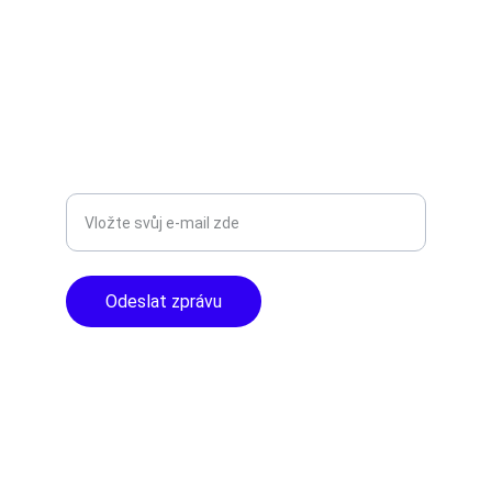
AUDIO - KARAOKE 
info@tntaudio.cz
+420777588999
Libušská 400 - Praha, 142 00
TOP KVALITA
Zadejte svůj e-mail
Odeslat zprávu