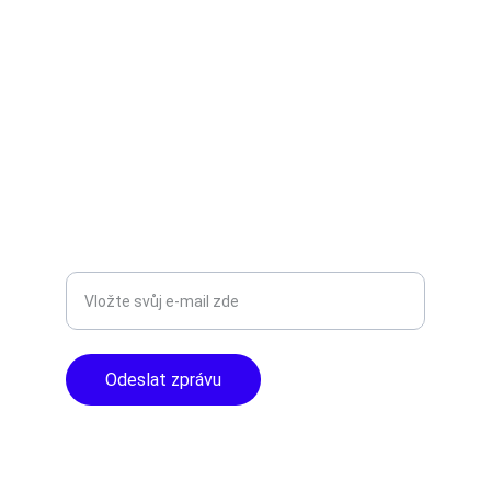
Objevte špičkové audio vybavení pro vás.
AUDIO - KARAOKE 
info@tntaudio.cz
+420777588999
Libušská 400 - Praha, 142 00
TOP KVALITA
Zadejte svůj e-mail
Odeslat zprávu