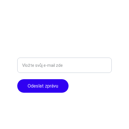
AUDIO - KARAOKE 
info@tntaudio.cz
+420777588999
Libušská 400 - Praha, 142 00
TOP KVALITA
Zadejte svůj e-mail
Odeslat zprávu