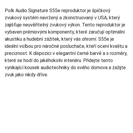
Polk Audio Signature S55e reproduktor je špičkový
zvukový systém navržený a zkonstruovaný v USA, který
zajišťuje neuvěřitelný zvukový výkon. Tento reproduktor je
vybaven prémiovými komponenty, které zaručují optimální
akustiku a hudební zážitek, který vás ohromí. S55e je
ideální volbou pro náročné posluchače, kteří ocení kvalitu a
preciznost. K dispozici v elegantní černé barvě a s rozměry,
které se hodí do jakéhokoliv interiéru. Přidejte tento
vynikající kousek audiotechniky do svého domova a zažijte
zvuk jako nikdy dříve.
TNT Studio
Objevte špičkové audio vybavení pro vás.