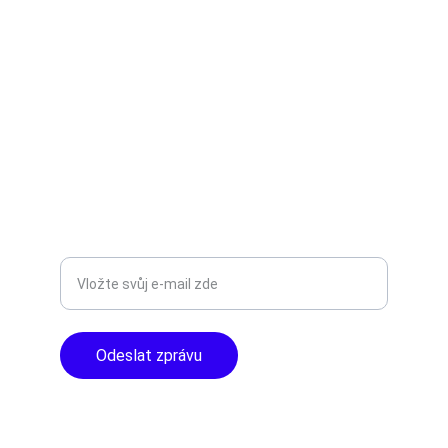
TNT Studio
Objevte špičkové audio vybavení pro vás.
AUDIO - KARAOKE 
info@tntaudio.cz
+420777588999
Libušská 400 - Praha, 142 00
TOP KVALITA
Zadejte svůj e-mail
Odeslat zprávu