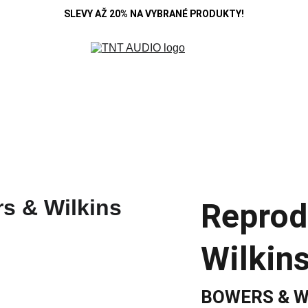
SLEVY AŽ 20% NA VYBRANÉ PRODUKTY!
R
DENON
B&W
HIFI ROSE
KOSS
MARANTZ
POLK A
SE
CAMBRIDGE
CARDAS
CHORD
DEVIALET
MONITOR AUDIO
Blo
Reprod
Wilkin
BOWERS & W