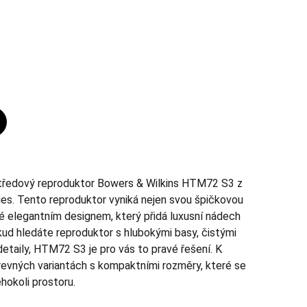
ředový reproduktor Bowers & Wilkins HTM72 S3 z
ries. Tento reproduktor vyniká nejen svou špičkovou
ké elegantním designem, který přidá luxusní nádech
kud hledáte reproduktor s hlubokými basy, čistými
etaily, HTM72 S3 je pro vás to pravé řešení. K
arevných variantách s kompaktními rozměry, které se
hokoli prostoru.