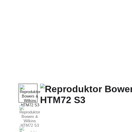
Domů
Celý Obchod
McIntosh
SONUS FABE
CABAS