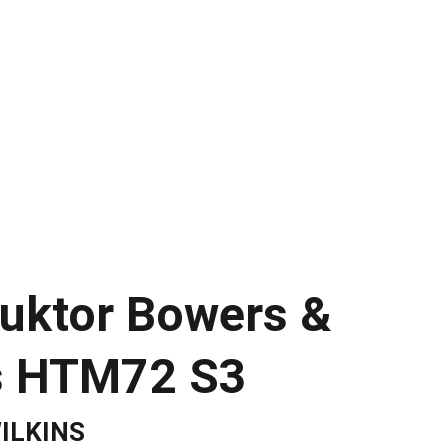
UDIO
INAKUSTIK
AUDIOVECTOR
gs
uktor Bowers &
s HTM72 S3
ILKINS