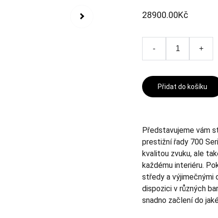
28900.00Kč
-
+
Přidat do košíku
Představujeme vám st
prestižní řady 700 Se
kvalitou zvuku, ale ta
každému interiéru. Po
středy a výjimečnými d
dispozici v různých b
snadno začlení do jaké