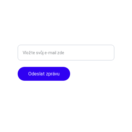
info@tntaudio.cz
+420777588999
Libušská 400 - Praha, 142 00
TOP KVALITA
Zadejte svůj e-mail
Odeslat zprávu