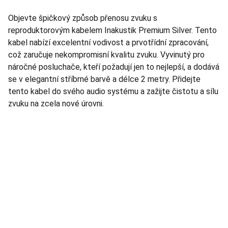
Objevte špičkový způsob přenosu zvuku s
reproduktorovým kabelem Inakustik Premium Silver. Tento
kabel nabízí excelentní vodivost a prvotřídní zpracování,
což zaručuje nekompromisní kvalitu zvuku. Vyvinutý pro
náročné posluchače, kteří požadují jen to nejlepší, a dodává
se v elegantní stříbrné barvě a délce 2 metry. Přidejte
tento kabel do svého audio systému a zažijte čistotu a sílu
zvuku na zcela nové úrovni.
TNT Studio
Objevte špičkové audio vybavení pro vás.
AUDIO - KARAOKE 