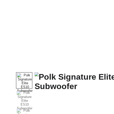
Domů
Celý Obchod
McIntosh
SONUS FABE
CABAS