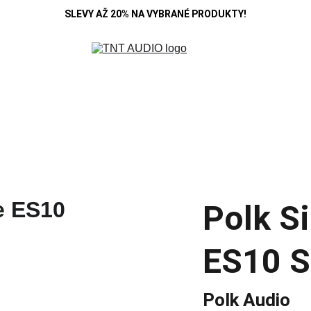
SLEVY AŽ 20% NA VYBRANÉ PRODUKTY!
R
DENON
B&W
HIFI ROSE
KOSS
MARANTZ
POLK A
SE
CAMBRIDGE
CARDAS
CHORD
DEVIALET
MONITOR AUDIO
Blo
Polk Si
ES10 S
Polk Audio