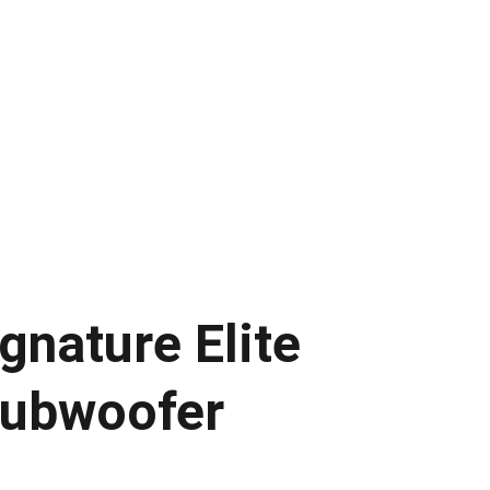
UDIO
INAKUSTIK
AUDIOVECTOR
gs
gnature Elite
ubwoofer