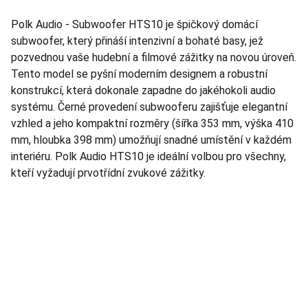
Polk Audio - Subwoofer HTS10 je špičkový domácí
subwoofer, který přináší intenzivní a bohaté basy, jež
pozvednou vaše hudební a filmové zážitky na novou úroveň.
Tento model se pyšní moderním designem a robustní
konstrukcí, která dokonale zapadne do jakéhokoli audio
systému. Černé provedení subwooferu zajišťuje elegantní
vzhled a jeho kompaktní rozměry (šířka 353 mm, výška 410
mm, hloubka 398 mm) umožňují snadné umístění v každém
interiéru. Polk Audio HTS10 je ideální volbou pro všechny,
kteří vyžadují prvotřídní zvukové zážitky.
TNT Studio
Objevte špičkové audio vybavení pro vás.