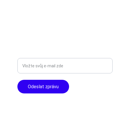
AUDIO - KARAOKE 
info@tntaudio.cz
+420777588999
Libušská 400 - Praha, 142 00
TOP KVALITA
Zadejte svůj e-mail
Odeslat zprávu