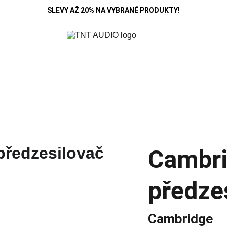
SLEVY AŽ 20% NA VYBRANÉ PRODUKTY!
R
DENON
B&W
HIFI ROSE
KOSS
MARANTZ
POLK A
SE
CAMBRIDGE
CARDAS
CHORD
DEVIALET
MONITOR AUDIO
Blo
Cambr
předze
Cambridge