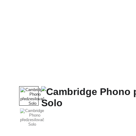
Domů
Celý Obchod
McIntosh
SONUS FABE
CABAS