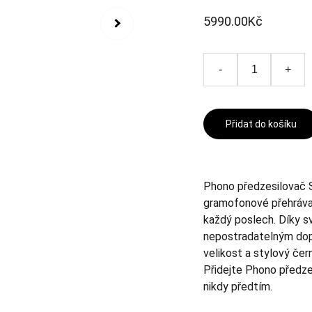
5990.00Kč
-
+
Přidat do košíku
Phono předzesilovač 
gramofonové přehrávač
každý poslech. Díky s
nepostradatelným do
velikost a stylový čern
Přidejte Phono předze
nikdy předtím.