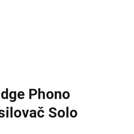
UDIO
INAKUSTIK
AUDIOVECTOR
gs
idge Phono
silovač Solo