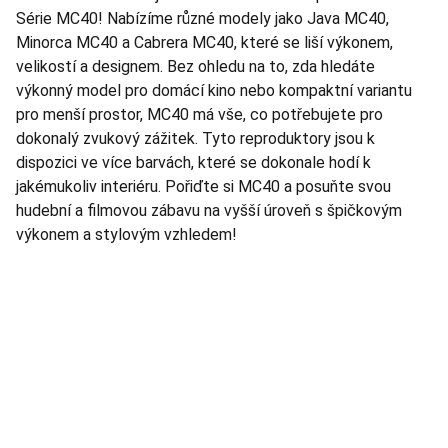
Série MC40! Nabízíme různé modely jako Java MC40,
Minorca MC40 a Cabrera MC40, které se liší výkonem,
velikostí a designem. Bez ohledu na to, zda hledáte
výkonný model pro domácí kino nebo kompaktní variantu
pro menší prostor, MC40 má vše, co potřebujete pro
dokonalý zvukový zážitek. Tyto reproduktory jsou k
dispozici ve více barvách, které se dokonale hodí k
jakémukoliv interiéru. Pořiďte si MC40 a posuňte svou
hudební a filmovou zábavu na vyšší úroveň s špičkovým
výkonem a stylovým vzhledem!
TNT Studio
Objevte špičkové audio vybavení pro vás.