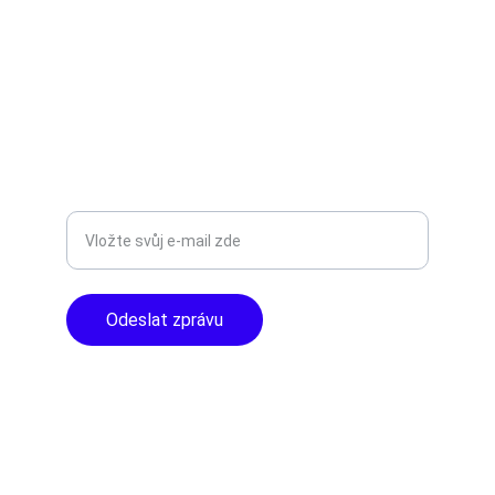
AUDIO - KARAOKE 
info@tntaudio.cz
+420777588999
Libušská 400 - Praha, 142 00
TOP KVALITA
Zadejte svůj e-mail
Odeslat zprávu