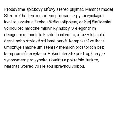
Prodáváme špičkový síťový stereo přijímač Marantz model
Stereo 70s. Tento moderní přijímač se pyšní vynikající
kvalitou zvuku a širokou škálou připojení, což jej činí ideální
volbou pro náročné milovníky hudby. S elegantním
designem se hodí do každého interiéru, ať už v klasické
černé nebo stylové stříbrné barvě. Kompaktní velikost
umožňuje snadné umístění i v menších prostorách bez
kompromisů na výkonu. Pokud hledáte přístroj, který je
synonymem pro vysokou kvalitu a pokročilé funkce,
Marantz Stereo 70s je tou správnou volbou.
TNT Studio
Objevte špičkové audio vybavení pro vás.