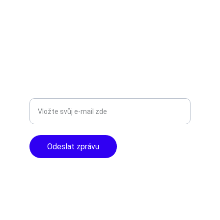
AUDIO - KARAOKE 
info@tntaudio.cz
+420777588999
Libušská 400 - Praha, 142 00
TOP KVALITA
Zadejte svůj e-mail
Odeslat zprávu