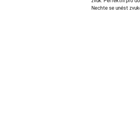
zvuk. Perfektní pro dom
Nechte se unést zvu
AUDIO - KARAOKE 
+420777588999
Libušská 400 - Praha, 142 00
info@tntaudio.cz