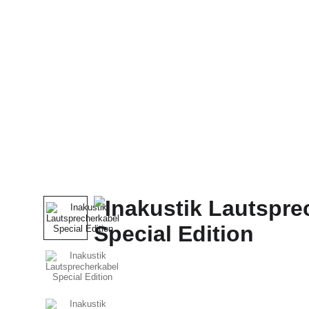
Domů
Celý Obchod
McIntosh
SONUS FABE
CABAS