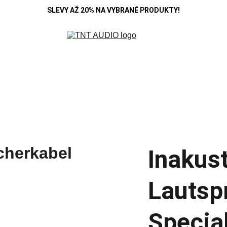
SLEVY AŽ 20% NA VYBRANÉ PRODUKTY!
R
DENON
B&W
HIFI ROSE
KOSS
MARANTZ
POLK A
SE
CAMBRIDGE
CARDAS
CHORD
DEVIALET
MONITOR AUDIO
Blo
Inakust
Lautsp
Special