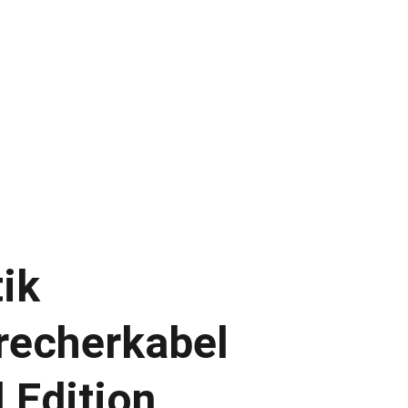
UDIO
INAKUSTIK
AUDIOVECTOR
gs
ik
recherkabel
 Edition