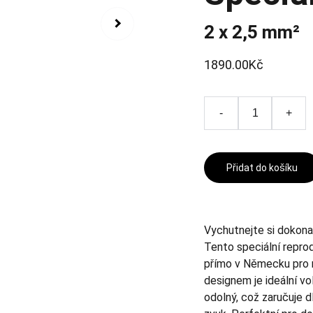
2 x 2,5 mm²
1890.00Kč
-
+
Přidat do košíku
Vychutnejte si dokona
Tento speciální repro
přímo v Německu pro m
designem je ideální vo
odolný, což zaručuje d