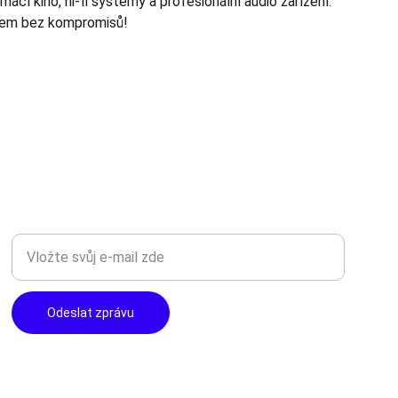
ácí kino, hi-fi systémy a profesionální audio zařízení.
kem bez kompromisů!
TOP KVALITA
Zadejte svůj e-mail
Odeslat zprávu