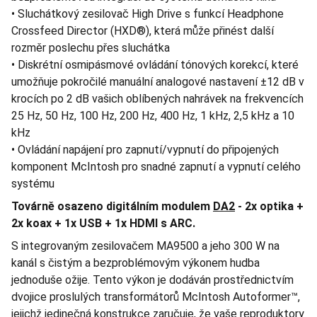
• Sluchátkový zesilovač High Drive s funkcí Headphone
Crossfeed Director (HXD®), která může přinést další
rozměr poslechu přes sluchátka
• Diskrétní osmipásmové ovládání tónových korekcí, které
umožňuje pokročilé manuální analogové nastavení ±12 dB v
krocích po 2 dB vašich oblíbených nahrávek na frekvencích
25 Hz, 50 Hz, 100 Hz, 200 Hz, 400 Hz, 1 kHz, 2,5 kHz a 10
kHz
• Ovládání napájení pro zapnutí/vypnutí do připojených
komponent McIntosh pro snadné zapnutí a vypnutí celého
systému
Továrně osazeno digitálním modulem
DA2
- 2x optika +
2x koax + 1x USB + 1x HDMI s ARC.
S integrovaným zesilovačem MA9500 a jeho 300 W na
kanál s čistým a bezproblémovým výkonem hudba
jednoduše ožije. Tento výkon je dodáván prostřednictvím
dvojice proslulých transformátorů McIntosh Autoformer™,
jejichž jedinečná konstrukce zaručuje, že vaše reproduktory