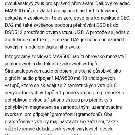
dvoukanálový zvuk pro správné přehrávání. Dálkový ovladač
MA9500 může ovládat napájení a hlasitost televizoru,
pokud je v zesilovači i televizoru povolena komunikace CEC.
DA2 má také zvýšenou podporu přehrávání DSD až do
DSD512 prostřednictvím vstupu USB. A protože se jedná o
modulární konstrukci, je možné DA2 jednoho dne nahradit
novějším modulem digitálního zvuku.
Integrovaný zesilovač MA9500 nabízí obrovské množství
analogových a digitálních zvukových vstupů.
Šíře analogových audio připojení je stejně působivá jako
digitální audio připojení. MA9500 má 10 analogových
vstupů, které se skládají ze 2 symetrických vstupů, 6
nesymetrických vstupů a 1 phono vstupu pro přenosky s
pohyblivou cívkou a 1 phono vstupu pro přenosky s
pohyblivým magnetem se samostatnými uzemňovacími
svorkami pro připojení gramofonu (gramofonů). Oba
gramofonové vstupy mají nastavitelné zatížení, takže
můžete jemně doladit zvuk svých vinylových desek.