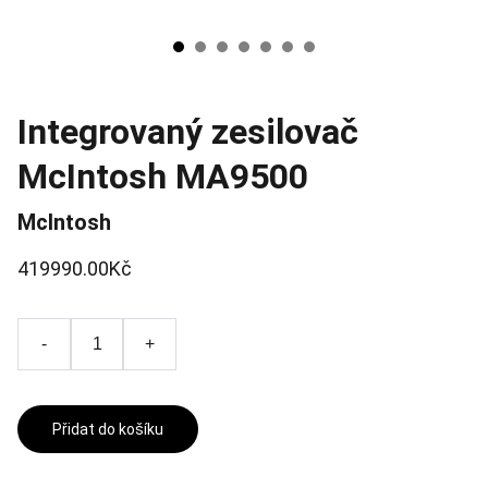
Integrovaný zesilovač
McIntosh MA9500
McIntosh
419990.00Kč
-
+
Přidat do košíku