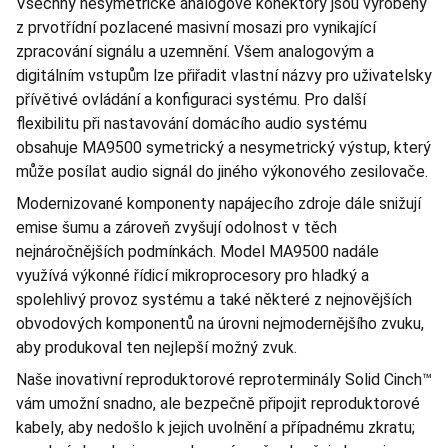
Všechny nesymetrické analogové konektory jsou vyrobeny
z prvotřídní pozlacené masivní mosazi pro vynikající
zpracování signálu a uzemnění. Všem analogovým a
digitálním vstupům lze přiřadit vlastní názvy pro uživatelsky
přívětivé ovládání a konfiguraci systému. Pro další
flexibilitu při nastavování domácího audio systému
obsahuje MA9500 symetrický a nesymetrický výstup, který
může posílat audio signál do jiného výkonového zesilovače.
Modernizované komponenty napájecího zdroje dále snižují
emise šumu a zároveň zvyšují odolnost v těch
nejnáročnějších podmínkách. Model MA9500 nadále
využívá výkonné řídicí mikroprocesory pro hladký a
spolehlivý provoz systému a také některé z nejnovějších
obvodových komponentů na úrovni nejmodernějšího zvuku,
aby produkoval ten nejlepší možný zvuk.
Naše inovativní reproduktorové reproterminály Solid Cinch™
vám umožní snadno, ale bezpečně připojit reproduktorové
kabely, aby nedošlo k jejich uvolnění a případnému zkratu;