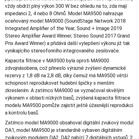
vždy obdrží plný výkon 300 W bez ohledu na to, zda mají
impedanci 2, 4 nebo 8 Ohmů. Model MA9500 nahrazuje
oceňovaný model MA9000 (SoundStage Network 2018
Integrated Amplifier of the Year; Sound + Image 2019
Stereo Amplifier Award Winner; Stereo Sound 2017 Grand
Prix Award Winner) a přidává další vylepšení výkonu již tak
vynikajícího stereofonního integrovaného zesilovače.
Kapacita filtrace v MA9500 byla oproti MA9000
zdvojnásobena, což přineslo výrazné zvýšení dynamické
rezervy z 1,8 dB na 2,8 dB, díky čemuž má MA9500 větší
schopnost reprodukovat hudební špičky s menším
zkreslením. A zatímco MA9000 se vyznačoval skvělým
výkonem v oblasti nízkých basů, zvýšená kapacita filtrace
modelu MA9500 pomůže zajistit ještě úžasnější reprodukci
a kontrolu basů.
Zatímco model MA9000 obsahoval digitální zvukový modul
DA1, model MA9500 je standardně vybaven digitálním
zvukovým modulem DA2. DA2 nabízí 7 digitálních vstupů: 2