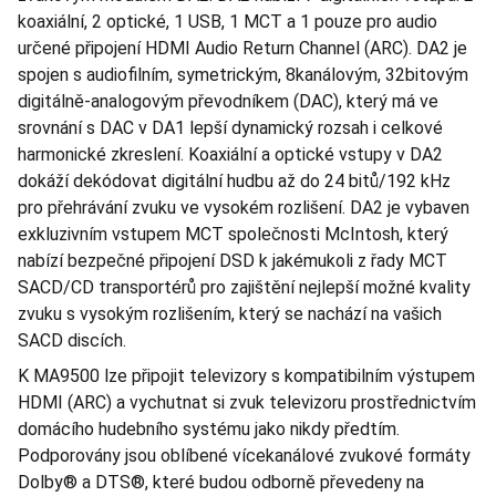
koaxiální, 2 optické, 1 USB, 1 MCT a 1 pouze pro audio
určené připojení HDMI Audio Return Channel (ARC). DA2 je
spojen s audiofilním, symetrickým, 8kanálovým, 32bitovým
digitálně-analogovým převodníkem (DAC), který má ve
srovnání s DAC v DA1 lepší dynamický rozsah i celkové
harmonické zkreslení. Koaxiální a optické vstupy v DA2
dokáží dekódovat digitální hudbu až do 24 bitů/192 kHz
pro přehrávání zvuku ve vysokém rozlišení. DA2 je vybaven
exkluzivním vstupem MCT společnosti McIntosh, který
nabízí bezpečné připojení DSD k jakémukoli z řady MCT
SACD/CD transportérů pro zajištění nejlepší možné kvality
zvuku s vysokým rozlišením, který se nachází na vašich
SACD discích.
K MA9500 lze připojit televizory s kompatibilním výstupem
HDMI (ARC) a vychutnat si zvuk televizoru prostřednictvím
domácího hudebního systému jako nikdy předtím.
Podporovány jsou oblíbené vícekanálové zvukové formáty
Dolby® a DTS®, které budou odborně převedeny na