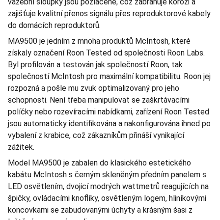
vazební sloupky jsou pozlacené, což zabraňuje korozi a
zajišťuje kvalitní přenos signálu přes reproduktorové kabely
do domácích reproduktorů.
MA9500 je jedním z mnoha produktů McIntosh, které
získaly označení Roon Tested od společnosti Roon Labs.
Byl profilován a testován jak společností Roon, tak
společností McIntosh pro maximální kompatibilitu. Roon jej
rozpozná a pošle mu zvuk optimalizovaný pro jeho
schopnosti. Není třeba manipulovat se zaškrtávacími
políčky nebo rozevíracími nabídkami, zařízení Roon Tested
jsou automaticky identifikována a nakonfigurována ihned po
vybalení z krabice, což zákazníkům přináší vynikající
zážitek.
Model MA9500 je zabalen do klasického estetického
kabátu McIntosh s černým skleněným předním panelem s
LED osvětlením, dvojicí modrých wattmetrů reagujících na
špičky, ovládacími knoflíky, osvětleným logem, hliníkovými
koncovkami se zabudovanými úchyty a krásným šasi z