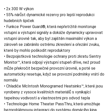
• 2x 300 W výkon
• 55% nárůst dynamické rezervy pro lepší reprodukci
hudebních špiček
• Funkce Power Guard®, která nepřetržitě monitoruje
vstupní a výstupní signály a dokáže dynamicky upravovat
vstupní úrovně tak, aby byl zajištěn maximální výkon a
zároveň se zabránilo ostrému zkreslení a ořezání zvuku,
které by mohlo poškodit reproduktory
• Bezpojistková technologie ochrany proti zkratu Sentry
Monitor™, která odpojí výstupní stupeň dříve, než proud
může překročit bezpečné provozní úrovně, a poté se
automaticky resetuje, když se provozní podmínky vrátí do
normálu
• Chladiče McIntosh Monogramed Heatsinks™, které jsou
vyrobeny z vysoce kvalitních materiálů s vynikající
tepelnou vodivostí a vlastnostmi pro odvod tepla
• Technologie Home Theater PassThru, která umožňuje
bezproblémovou integraci do systému domácího kina