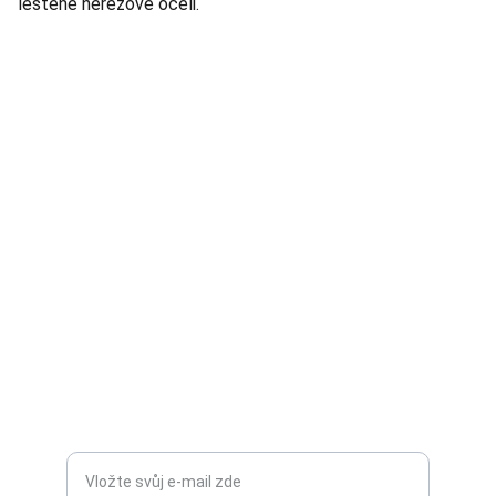
leštěné nerezové oceli.
TNT Studio
Objevte špičkové audio vybavení pro vás.
AUDIO - KARAOKE 
info@tntaudio.cz
+420777588999
Libušská 400 - Praha, 142 00
TOP KVALITA
Zadejte svůj e-mail