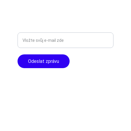
+420777588999
Libušská 400 - Praha, 142 00
TOP KVALITA
Zadejte svůj e-mail
Odeslat zprávu