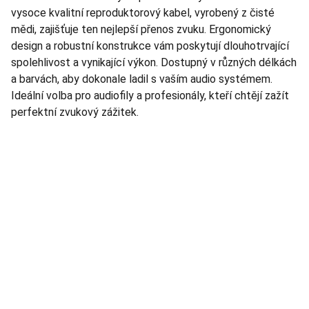
vysoce kvalitní reproduktorový kabel, vyrobený z čisté
mědi, zajišťuje ten nejlepší přenos zvuku. Ergonomický
design a robustní konstrukce vám poskytují dlouhotrvající
spolehlivost a vynikající výkon. Dostupný v různých délkách
a barvách, aby dokonale ladil s vaším audio systémem.
Ideální volba pro audiofily a profesionály, kteří chtějí zažít
perfektní zvukový zážitek.
TNT Studio
Objevte špičkové audio vybavení pro vás.
AUDIO - KARAOKE 
info@tntaudio.cz