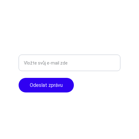
AUDIO - KARAOKE 
info@tntaudio.cz
+420777588999
Libušská 400 - Praha, 142 00
TOP KVALITA
Zadejte svůj e-mail
Odeslat zprávu