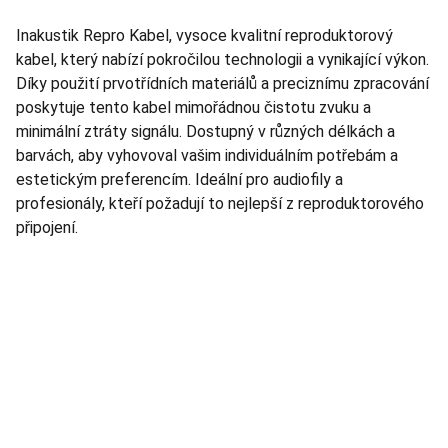
Inakustik Repro Kabel, vysoce kvalitní reproduktorový
kabel, který nabízí pokročilou technologii a vynikající výkon.
Díky použití prvotřídních materiálů a preciznímu zpracování
poskytuje tento kabel mimořádnou čistotu zvuku a
minimální ztráty signálu. Dostupný v různých délkách a
barvách, aby vyhovoval vašim individuálním potřebám a
estetickým preferencím. Ideální pro audiofily a
profesionály, kteří požadují to nejlepší z reproduktorového
připojení.
TNT Studio
Objevte špičkové audio vybavení pro vás.