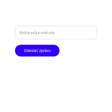
Libušská 400 - Praha, 142 00
TOP KVALITA
Zadejte svůj e-mail
Odeslat zprávu