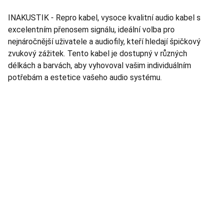
INAKUSTIK - Repro kabel, vysoce kvalitní audio kabel s
excelentním přenosem signálu, ideální volba pro
nejnáročnější uživatele a audiofily, kteří hledají špičkový
zvukový zážitek. Tento kabel je dostupný v různých
délkách a barvách, aby vyhovoval vašim individuálním
potřebám a estetice vašeho audio systému.
TNT Studio
Objevte špičkové audio vybavení pro vás.
AUDIO - KARAOKE 
info@tntaudio.cz
+420777588999