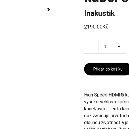
Inakustik
2190.00Kč
-
+
Přidat do košíku
High Speed HDMI® kabe
vysokorychlostní přen
konektivitu. Tento kab
což zaručuje prvotřídn
dlouhou životnost a je