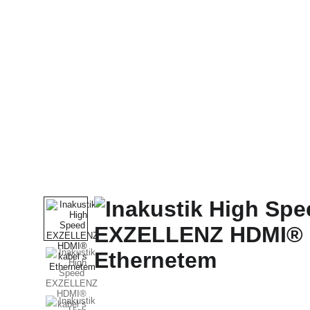
Domů
Celý Obchod
McIntosh
SONUS FABE
CABAS