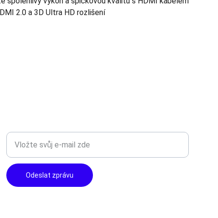
e spolehlivý výkon a špičkovou kvalitu s HDMI kabelem
DMI 2.0 a 3D Ultra HD rozlišení
TOP KVALITA
Zadejte svůj e-mail
Odeslat zprávu