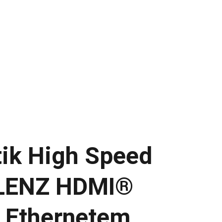
UDIO
INAKUSTIK
AUDIOVECTOR
gs
tik High Speed
LENZ HDMI®
s Ethernetem