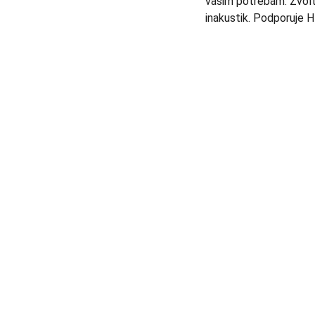
vašim potřebám. Zvolt
inakustik. Podporuje H
AUDIO - KARAOKE 
+420777588999
Libušská 400 - Praha, 142 00
info@tntaudio.cz