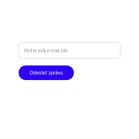
+420777588999
Libušská 400 - Praha, 142 00
TOP KVALITA
Zadejte svůj e-mail
Odeslat zprávu