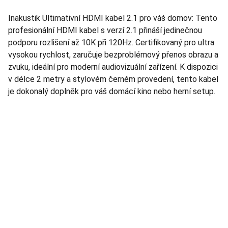
Inakustik Ultimativní HDMI kabel 2.1 pro váš domov: Tento
profesionální HDMI kabel s verzí 2.1 přináší jedinečnou
podporu rozlišení až 10K při 120Hz. Certifikovaný pro ultra
vysokou rychlost, zaručuje bezproblémový přenos obrazu a
zvuku, ideální pro moderní audiovizuální zařízení. K dispozici
v délce 2 metry a stylovém černém provedení, tento kabel
je dokonalý doplněk pro váš domácí kino nebo herní setup.
TNT Studio
Objevte špičkové audio vybavení pro vás.
AUDIO - KARAOKE 
info@tntaudio.cz