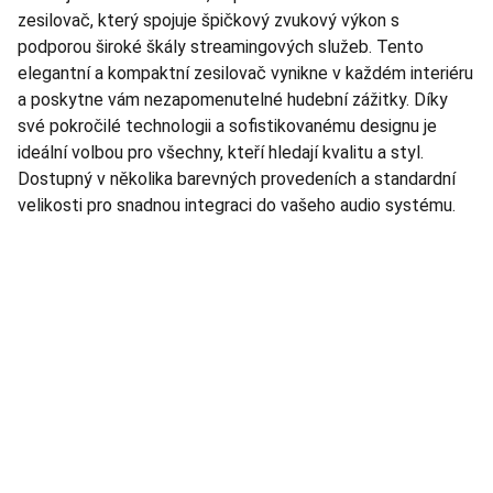
zesilovač, který spojuje špičkový zvukový výkon s
podporou široké škály streamingových služeb. Tento
elegantní a kompaktní zesilovač vynikne v každém interiéru
a poskytne vám nezapomenutelné hudební zážitky. Díky
své pokročilé technologii a sofistikovanému designu je
ideální volbou pro všechny, kteří hledají kvalitu a styl.
Dostupný v několika barevných provedeních a standardní
velikosti pro snadnou integraci do vašeho audio systému.
TNT Studio
Objevte špičkové audio vybavení pro vás.
AUDIO - KARAOKE 
info@tntaudio.cz