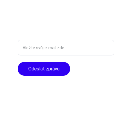
+420777588999
Libušská 400 - Praha, 142 00
TOP KVALITA
Zadejte svůj e-mail
Odeslat zprávu