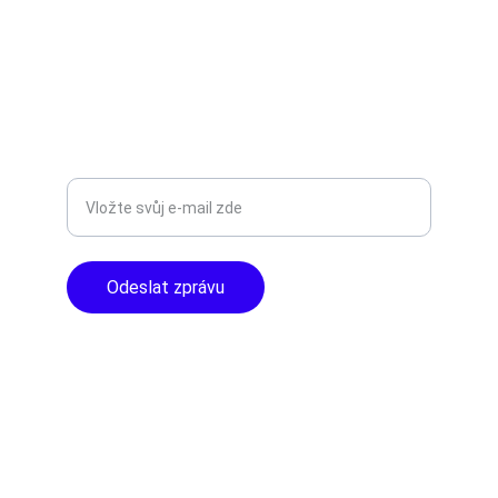
info@tntaudio.cz
+420777588999
Libušská 400 - Praha, 142 00
TOP KVALITA
Zadejte svůj e-mail
Odeslat zprávu