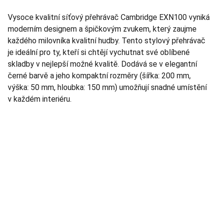
Vysoce kvalitní síťový přehrávač Cambridge EXN100 vyniká
moderním designem a špičkovým zvukem, který zaujme
každého milovníka kvalitní hudby. Tento stylový přehrávač
je ideální pro ty, kteří si chtějí vychutnat své oblíbené
skladby v nejlepší možné kvalitě. Dodává se v elegantní
černé barvě a jeho kompaktní rozměry (šířka: 200 mm,
výška: 50 mm, hloubka: 150 mm) umožňují snadné umístění
v každém interiéru.
TNT Studio
Objevte špičkové audio vybavení pro vás.
AUDIO - KARAOKE 