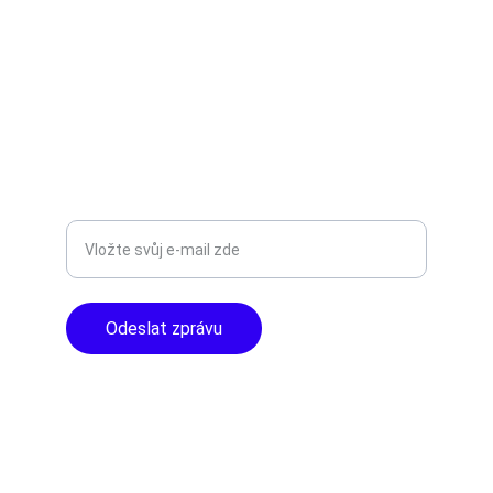
AUDIO - KARAOKE 
info@tntaudio.cz
+420777588999
Libušská 400 - Praha, 142 00
TOP KVALITA
Zadejte svůj e-mail
Odeslat zprávu