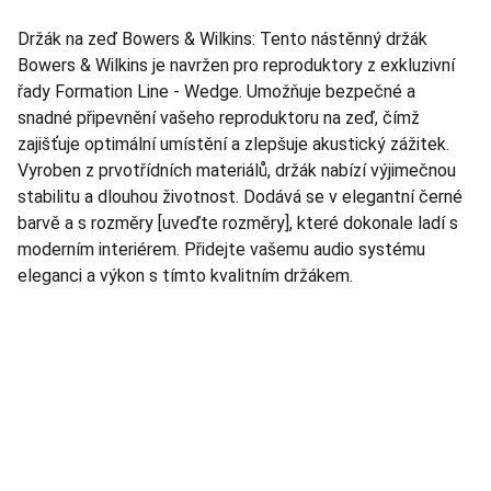
Držák na zeď Bowers & Wilkins: Tento nástěnný držák
Bowers & Wilkins je navržen pro reproduktory z exkluzivní
řady Formation Line - Wedge. Umožňuje bezpečné a
snadné připevnění vašeho reproduktoru na zeď, čímž
zajišťuje optimální umístění a zlepšuje akustický zážitek.
Vyroben z prvotřídních materiálů, držák nabízí výjimečnou
stabilitu a dlouhou životnost. Dodává se v elegantní černé
barvě a s rozměry [uveďte rozměry], které dokonale ladí s
moderním interiérem. Přidejte vašemu audio systému
eleganci a výkon s tímto kvalitním držákem.
TNT Studio
Objevte špičkové audio vybavení pro vás.