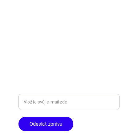
TNT Studio
Objevte špičkové audio vybavení pro vás.
AUDIO - KARAOKE 
info@tntaudio.cz
+420777588999
Libušská 400 - Praha, 142 00
TOP KVALITA
Zadejte svůj e-mail
Odeslat zprávu