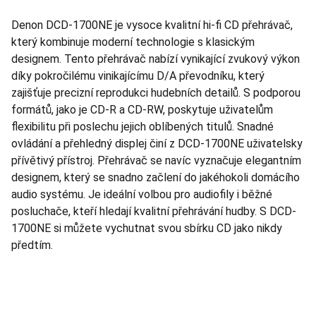
Denon DCD-1700NE je vysoce kvalitní hi-fi CD přehrávač,
který kombinuje moderní technologie s klasickým
designem. Tento přehrávač nabízí vynikající zvukový výkon
díky pokročilému vinikajícímu D/A převodníku, který
zajišťuje precizní reprodukci hudebních detailů. S podporou
formátů, jako je CD-R a CD-RW, poskytuje uživatelům
flexibilitu při poslechu jejich oblíbených titulů. Snadné
ovládání a přehledný displej činí z DCD-1700NE uživatelsky
přívětivý přístroj. Přehrávač se navíc vyznačuje elegantním
designem, který se snadno začlení do jakéhokoli domácího
audio systému. Je ideální volbou pro audiofily i běžné
posluchače, kteří hledají kvalitní přehrávání hudby. S DCD-
1700NE si můžete vychutnat svou sbírku CD jako nikdy
předtím.