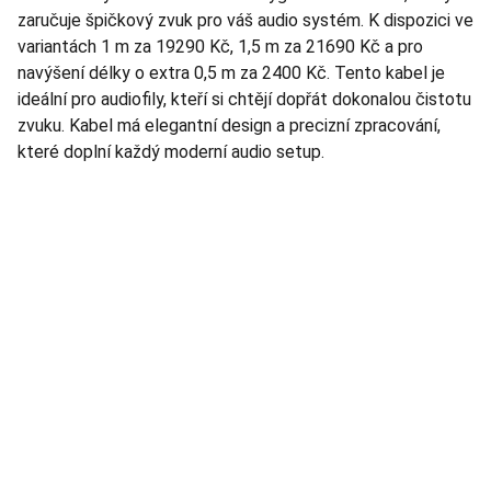
zaručuje špičkový zvuk pro váš audio systém. K dispozici ve
variantách 1 m za 19290 Kč, 1,5 m za 21690 Kč a pro
navýšení délky o extra 0,5 m za 2400 Kč. Tento kabel je
ideální pro audiofily, kteří si chtějí dopřát dokonalou čistotu
zvuku. Kabel má elegantní design a precizní zpracování,
které doplní každý moderní audio setup.
TNT Studio
Objevte špičkové audio vybavení pro vás.
AUDIO - KARAOKE 
info@tntaudio.cz
+420777588999