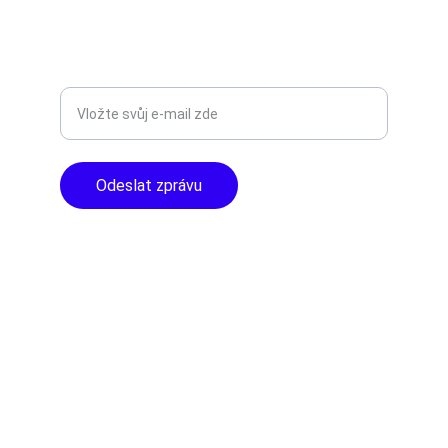
Libušská 400 - Praha, 142 00
TOP KVALITA
Zadejte svůj e-mail
Odeslat zprávu