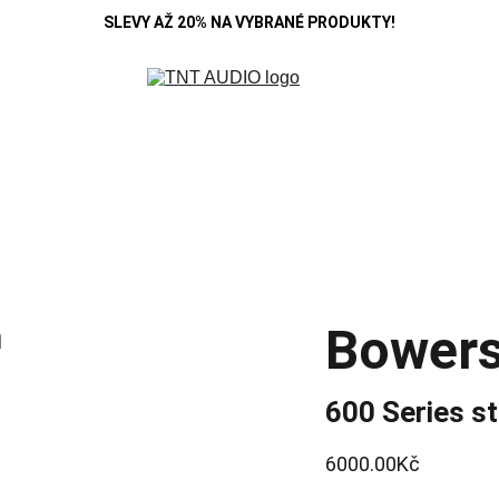
SLEVY AŽ 20% NA VYBRANÉ PRODUKTY!
R
DENON
B&W
HIFI ROSE
KOSS
MARANTZ
POLK A
SE
CAMBRIDGE
CARDAS
CHORD
DEVIALET
MONITOR AUDIO
Blo
Bowers
600 Series st
6000.00Kč