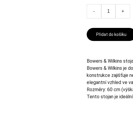
-
+
Přidat do košíku
Bowers & Wilkins stoja
Bowers & Wilkins je d
konstrukce zajišťuje n
elegantní vzhled ve va
Rozměry: 60 cm (výška
Tento stojan je ideáln