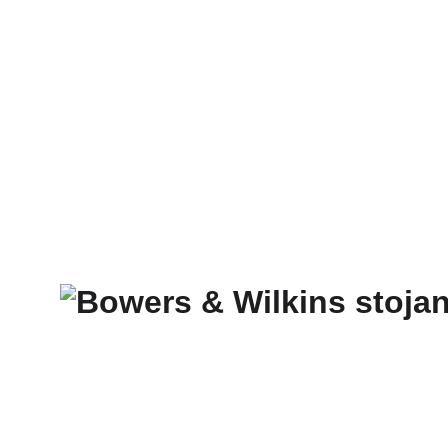
Domů
Celý Obchod
McIntosh
SONUS FABE
CABAS