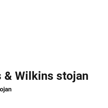
UDIO
INAKUSTIK
AUDIOVECTOR
gs
 & Wilkins stojan
ojan