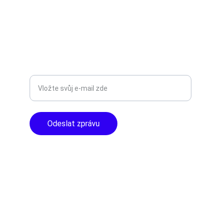
info@tntaudio.cz
+420777588999
Libušská 400 - Praha, 142 00
TOP KVALITA
Zadejte svůj e-mail
Odeslat zprávu