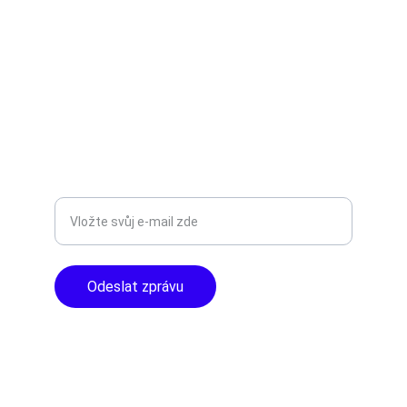
Objevte špičkové audio vybavení pro vás.
AUDIO - KARAOKE 
info@tntaudio.cz
+420777588999
Libušská 400 - Praha, 142 00
TOP KVALITA
Zadejte svůj e-mail
Odeslat zprávu