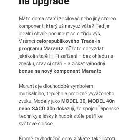
na upgrade
Máte doma starší zesilovač nebo jiný stereo 
komponent, který už nevyužíváte? Teď je 
ideální chvíle posunout se o třídu výš.
V rámci 
celorepublikového Trade-in 
programu Marantz
 můžete odevzdat 
jakékoli staré Hi-Fi zařízení – bez ohledu na 
značku, stav či stáří – a získat 
výhodný 
bonus na nový komponent Marantz
.
Marantz je dlouhodobě symbolem 
muzikálního, teplého a precizně vyváženého 
zvuku. Modely jako 
MODEL 30, MODEL 40n 
nebo SACD 30n
 dokazují, že spojení japonské 
techniky a lásky k hudbě stále patří ke 
světové špičce.
Kromě zvýhodněné ceny získáte také jistotu 