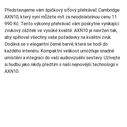
Představujeme vám špičkový síťový přehrávač Cambridge
AXN10, který nyní můžete mít za neodolatelnou cenu 11
990 Kč. Tento výkonný přehrávač vám poskytne vynikající
zvukový zážitek ve vysoké kvalitě. AXN10 je navržen tak,
aby splňoval všechny vaše požadavky na kvalitní zvuk.
Dodává se v elegantní černé barvě, která se hodí do
každého interiéru. Kompaktní velikost umožňuje snadné
umístění a integraci do vaší audiovizuální sestavy. Užívejte
si hudbu jako nikdy předtím s naší nejnovější technologií v
AXN10.
TNT Studio
Objevte špičkové audio vybavení pro vás.