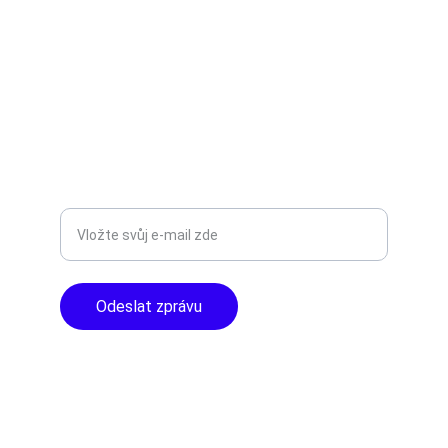
AUDIO - KARAOKE 
info@tntaudio.cz
+420777588999
Libušská 400 - Praha, 142 00
TOP KVALITA
Zadejte svůj e-mail
Odeslat zprávu