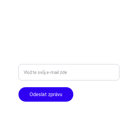
AUDIO - KARAOKE 
info@tntaudio.cz
+420777588999
Libušská 400 - Praha, 142 00
TOP KVALITA
Zadejte svůj e-mail
Odeslat zprávu