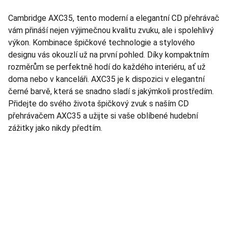
Cambridge AXC35, tento moderní a elegantní CD přehrávač
vám přináší nejen výjimečnou kvalitu zvuku, ale i spolehlivý
výkon. Kombinace špičkové technologie a stylového
designu vás okouzlí už na první pohled. Díky kompaktním
rozměrům se perfektně hodí do každého interiéru, ať už
doma nebo v kanceláři. AXC35 je k dispozici v elegantní
černé barvě, která se snadno sladí s jakýmkoli prostředím.
Přidejte do svého života špičkový zvuk s naším CD
přehrávačem AXC35 a užijte si vaše oblíbené hudební
zážitky jako nikdy předtím.
TNT Studio
Objevte špičkové audio vybavení pro vás.