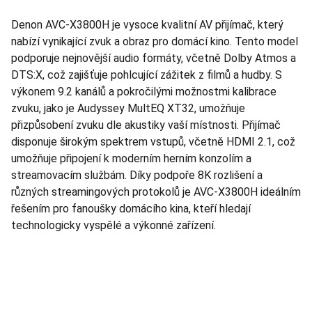
Denon AVC-X3800H je vysoce kvalitní AV přijímač, který
nabízí vynikající zvuk a obraz pro domácí kino. Tento model
podporuje nejnovější audio formáty, včetně Dolby Atmos a
DTS:X, což zajišťuje pohlcující zážitek z filmů a hudby. S
výkonem 9.2 kanálů a pokročilými možnostmi kalibrace
zvuku, jako je Audyssey MultEQ XT32, umožňuje
přizpůsobení zvuku dle akustiky vaší místnosti. Přijímač
disponuje širokým spektrem vstupů, včetně HDMI 2.1, což
umožňuje připojení k moderním herním konzolím a
streamovacím službám. Díky podpoře 8K rozlišení a
různých streamingových protokolů je AVC-X3800H ideálním
řešením pro fanoušky domácího kina, kteří hledají
technologicky vyspělé a výkonné zařízení.