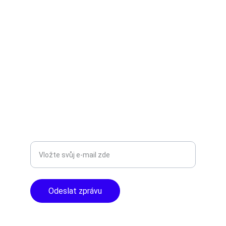
TNT Studio
Objevte špičkové audio vybavení pro vás.
AUDIO - KARAOKE 
info@tntaudio.cz
+420777588999
Libušská 400 - Praha, 142 00
TOP KVALITA
Zadejte svůj e-mail
Odeslat zprávu