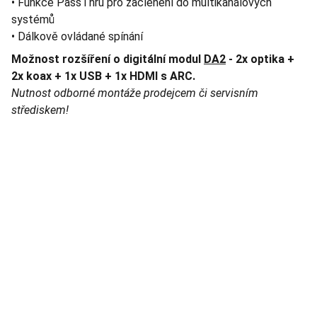
• Funkce PassThru pro začlenění do multikanálových
systémů
• Dálkově ovládané spínání
Možnost rozšíření o digitální modul
DA2
- 2x optika +
2x koax + 1x USB + 1x HDMI s ARC.
Nutnost odborné montáže prodejcem či servisním
střediskem!
TNT Studio
Objevte špičkové audio vybavení pro vás.
AUDIO - KARAOKE 
info@tntaudio.cz