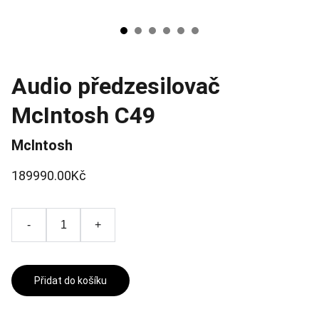
Audio předzesilovač
McIntosh C49
McIntosh
189990.00Kč
-
+
Přidat do košíku