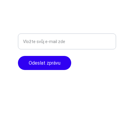
+420777588999
Libušská 400 - Praha, 142 00
TOP KVALITA
Zadejte svůj e-mail
Odeslat zprávu