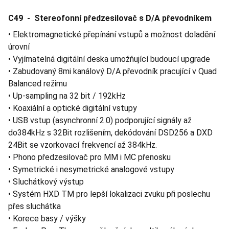
C49 - Stereofonní předzesilovač s D/A převodníkem
• Elektromagnetické přepínání vstupů a možnost doladění
úrovní
• Vyjímatelná digitální deska umožňující budoucí upgrade
• Zabudovaný 8mi kanálový D/A převodník pracující v Quad
Balanced režimu
• Up-sampling na 32 bit / 192kHz
• Koaxiální a optické digitální vstupy
• USB vstup (asynchronní 2.0) podporující signály až
do384kHz s 32Bit rozlišením, dekódování DSD256 a DXD
24Bit se vzorkovací frekvencí až 384kHz.
• Phono předzesilovač pro MM i MC přenosku
• Symetrické i nesymetrické analogové vstupy
• Sluchátkový výstup
• Systém HXD TM pro lepší lokalizaci zvuku při poslechu
přes sluchátka
• Korece basy / výšky