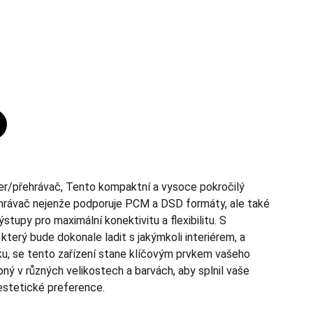
er/přehrávač, Tento kompaktní a vysoce pokročilý
hrávač nejenže podporuje PCM a DSD formáty, ale také
výstupy pro maximální konektivitu a flexibilitu. S
terý bude dokonale ladit s jakýmkoli interiérem, a
ku, se tento zařízení stane klíčovým prvkem vašeho
ný v různých velikostech a barvách, aby splnil vaše
 estetické preference.