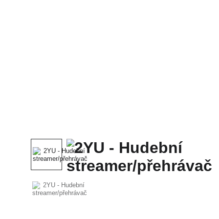
Domů
Celý Obchod
McIntosh
SONUS FABE
CABAS