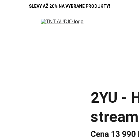
SLEVY AŽ 20% NA VYBRANÉ PRODUKTY!
R
DENON
B&W
HIFI ROSE
KOSS
MARANTZ
POLK A
SE
CAMBRIDGE
CARDAS
CHORD
DEVIALET
MONITOR AUDIO
Blo
2YU - 
stream
Cena 13 990