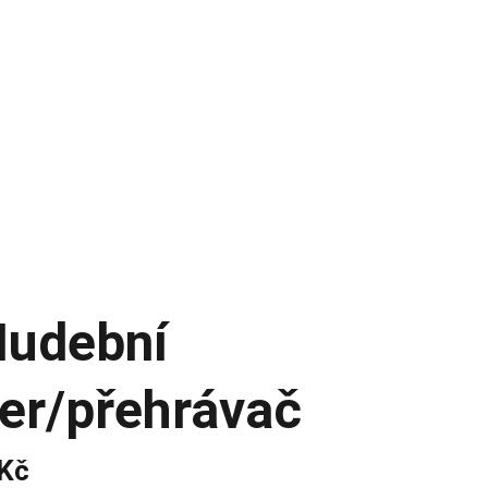
UDIO
INAKUSTIK
AUDIOVECTOR
gs
Hudební
er/přehrávač
 Kč