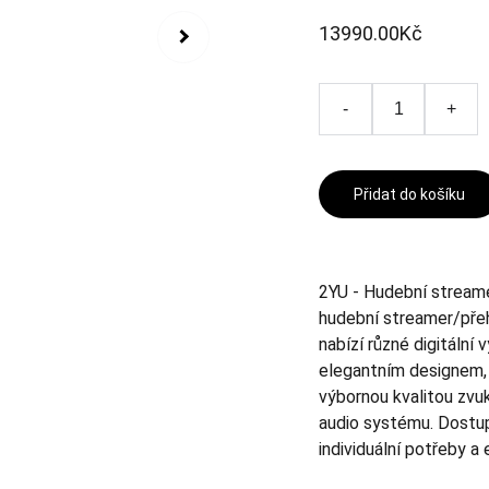
13990.00Kč
-
+
Přidat do košíku
2YU - Hudební stream
hudební streamer/pře
nabízí různé digitální 
elegantním designem, k
výbornou kvalitou zvu
audio systému. Dostup
individuální potřeby a